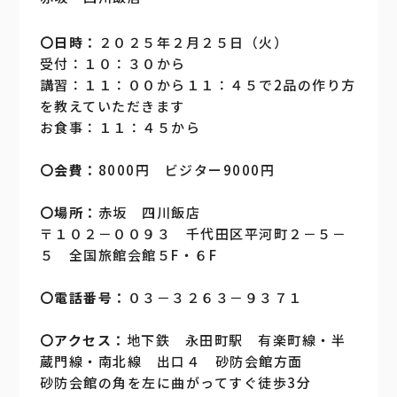
よくあるご質問
〇日時：
２０２５年２月２５日（火）
受付：１０：３０から
講習：１１：００から１１：４５で2品の作り方
を教えていただきます
ビジター参加
お食事：１１：４５から
〇会費：
8000円 ビジター9000円
会員募集
〇場所：
赤坂 四川飯店
〒１０２－００９３ 千代田区平河町２－５－
５ 全国旅館会館５F・６F
〇電話番号：
０３－３２６３－９３７１
〇アクセス：
地下鉄 永田町駅 有楽町線・半
蔵門線・南北線 出口４ 砂防会館方面
砂防会館の角を左に曲がってすぐ徒歩3分