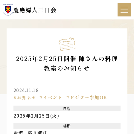
慶應婦人三田会
HOME
慶應婦人三田会について
2025年2月25日開催 陳さんの料理
教室のお知らせ
行事・活動記録
2024.11.18
新着情報
お知らせ
イベント
ビジター参加OK
体験・見学
日程
2025年2月25日(火)
お問い合わせ
場所
赤坂 四川飯店