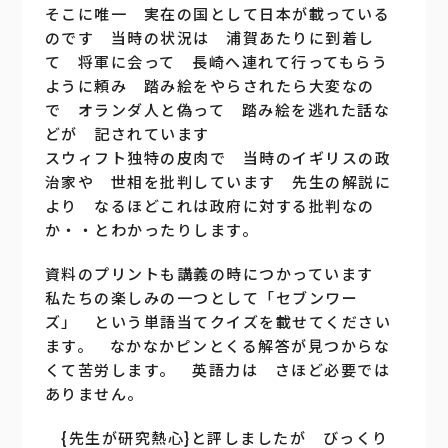
そこに唯一 実在の国として日本が載っている
のです 当時の状況は 浦賀あたりに到着し
て 将軍に会って 長崎へ連れて行ってもらう
ように頼み 踏み絵をやらされたら大変なの
で オランダ人と偽って 踏み絵を逃れた話な
どが 記されています
スウィフト独特の皮肉で 当時のイギリスの政
治家や 世相を批判しています 先生の解説に
より なるほどこれは政府に対する批判なの
か・・とわかったりします。
資料のプリントも講義の時につかっています
私たちの楽しみの一つとして「セブンワー
ズ」 という単語当てクイズを載せてください
ます。 なかなかピンとくる解答が見つからな
くて苦労します。 英語力は さほど必要では
ありません。
{先生が研究熱心}と評しましたが びっくり