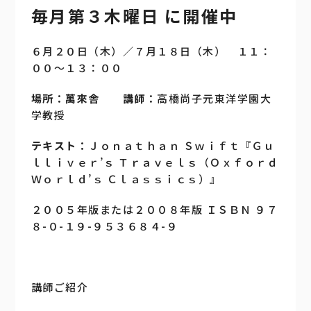
毎月第３木曜日 に開催中
よくあるご質問
６月２０日（木）／７月１８日（木） １１：
００〜１３：００
ビジター参加
場所：萬來舎
講師：
高橋尚子元東洋学園大
学教授
会員募集
テキスト：
Ｊｏｎａｔｈａｎ Ｓｗｉｆｔ『Ｇｕ
ｌｌｉｖｅｒ’ｓ Ｔｒａｖｅｌｓ（Ｏｘｆｏｒｄ
Ｗｏｒｌｄ’ｓ Ｃｌａｓｓｉｃｓ）』
２００５年版または２００８年版 ＩＳＢＮ ９７
８-０-１９-９５３６８４-９
講師ご紹介