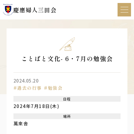
慶應婦人三田会
HOME
慶應婦人三田会について
ことばと文化- 6・7月の勉強会
行事・活動記録
2024.05.20
過去の行事
勉強会
新着情報
日程
2024年7月18日(木)
体験・見学
場所
萬來舎
お問い合わせ