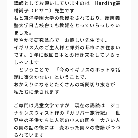
講師としてお願いしていますのは Harding高
橋尚子（ヒサコ）先生です
もと東洋学園大学の教授をされており、慶應義
塾大学日吉校舎でも教鞭をとっていらっしゃい
ました。
穏やかで研究熱心で お優しい先生です。
イギリス人のご主人様と郊外の都市にお住まい
です。１年に数回日本との行き来をしていらっ
しゃいます
ということで 「今のイギリスのホットな話
題に事欠かない」ということで、
おかえりになるとたくさんの新聞切り抜きが
私たちに示されます
ご専門は児童文学ですが 現在の講読は ジョ
ナサンスウィスト作の『ガリバー旅行記』 世
界中の子供たちに人気の小人の国や 大きい人
の国の話の後には 変わった国々の物語がつづ
られています